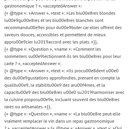
gastronomique ? », »acceptedAnswer »:
{« @type »: »Answer », »text »: »Les biu00e8res blondes
lu00e9gu00e8res et les biu00e8res blanches sont
recommandu00e9es pour du00e9buter car elles offrent des
saveurs douces, accessibles et permettent de mieux
appru00e9cier lu2019accord avec les plats. »}},
{« @type »: »Question », »name »: »Comment les
sommeliers su00e9lectionnent-ils les biu00e8res pour leur
carte ? », »acceptedAnswer »:
{« @type »: »Answer », »text »: »Ils procu00e8dent u00e0
des du00e9gustations approfondies, prenant en compte la
qualitu00e9, la stabilitu00e9 des aru00f4mes, et la
capacitu00e9 des biu00e8res u00e0 su2019harmoniser avec
la cuisine proposu00e9e, incluant souvent des biu00e8res
rares ou artisanales. »}},
{« @type »: »Question », »name »: »La biu00e8re peut-elle
vraiment remplacer le vin dans un repas gastronomique
? », »acceptedAnswer »:{« @type »: »Answer », »text »: »Oui,