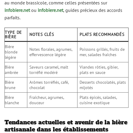
au monde brassicole, comme celles présentées sur
infobiere.net
ou
infobiere.net
, guides précieux des accords
parfaits.
TYPE DE
NOTES CLÉS
PLATS RECOMMANDÉS
BIÈRE
Bière
Notes florales, agrumes,
Poissons grillés, fruits de
blonde
effervescence légère
mer, salades fraîches
légère
Bière
Saveurs caramel, malt
Viandes rôties, gibier,
ambrée
torréfié modéré
plats en sauce
Bière
Arômes torréfiés, café,
Desserts chocolatés, plats
brune
chocolat
mijotés
Bière
Fraîcheur, agrumes,
Plats épicés, salades,
blanche
douceur
cuisine exotique
Tendances actuelles et avenir de la bière
artisanale dans les établissements