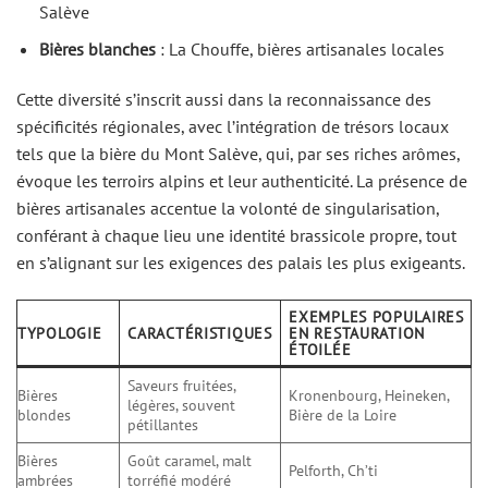
Salève
Bières blanches
: La Chouffe, bières artisanales locales
Cette diversité s’inscrit aussi dans la reconnaissance des
spécificités régionales, avec l’intégration de trésors locaux
tels que la bière du Mont Salève, qui, par ses riches arômes,
évoque les terroirs alpins et leur authenticité. La présence de
bières artisanales accentue la volonté de singularisation,
conférant à chaque lieu une identité brassicole propre, tout
en s’alignant sur les exigences des palais les plus exigeants.
EXEMPLES POPULAIRES
TYPOLOGIE
CARACTÉRISTIQUES
EN RESTAURATION
ÉTOILÉE
Saveurs fruitées,
Bières
Kronenbourg, Heineken,
légères, souvent
blondes
Bière de la Loire
pétillantes
Bières
Goût caramel, malt
Pelforth, Ch’ti
ambrées
torréfié modéré