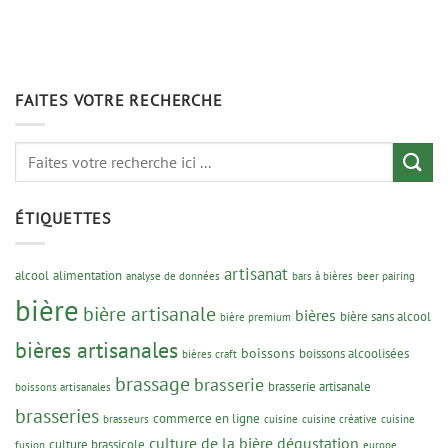
FAITES VOTRE RECHERCHE
ÉTIQUETTES
artisanat
alcool
alimentation
analyse de données
bars à bières
beer pairing
bière
bière artisanale
bières
bière sans alcool
bière premium
bières artisanales
boissons
boissons alcoolisées
bières craft
brassage
brasserie
brasserie artisanale
boissons artisanales
brasseries
commerce en ligne
brasseurs
cuisine
cuisine créative
cuisine
culture de la bière
dégustation
culture brassicole
fusion
europe