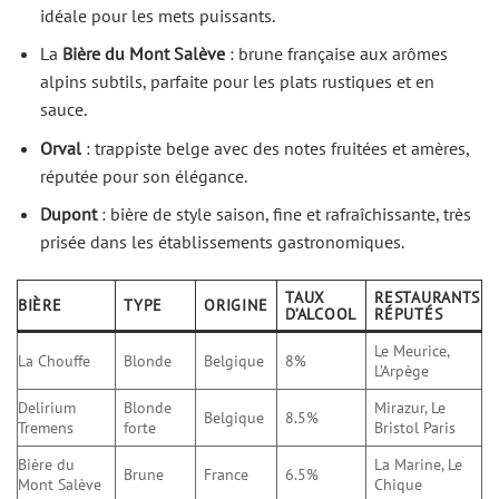
idéale pour les mets puissants.
La
Bière du Mont Salève
: brune française aux arômes
alpins subtils, parfaite pour les plats rustiques et en
sauce.
Orval
: trappiste belge avec des notes fruitées et amères,
réputée pour son élégance.
Dupont
: bière de style saison, fine et rafraîchissante, très
prisée dans les établissements gastronomiques.
TAUX
RESTAURANTS
BIÈRE
TYPE
ORIGINE
D’ALCOOL
RÉPUTÉS
Le Meurice,
La Chouffe
Blonde
Belgique
8%
L’Arpège
Delirium
Blonde
Mirazur, Le
Belgique
8.5%
Tremens
forte
Bristol Paris
Bière du
La Marine, Le
Brune
France
6.5%
Mont Salève
Chique