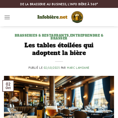
Passer
DE LA BRASSERIE AU BUSINESS, L’INFO BIÈRE À 360°
au
contenu
BRASSERIES & RESTAURANTS
,
ENTREPRENDRE &
BRASSER
Les tables étoilées qui
adoptent la bière
PUBLIÉ LE
02/10/2025
PAR
MARC LAMOANE
02
Oct