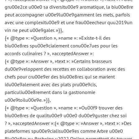
gru00e2ce u00e0 sa diversitu00e9 aromatique, la biu00e8re
peut accompagner u00e9lu00e9gamment les mets, parfois
avec une complexitu00e9 et une frau00eecheur quu2019un
vin ne peut u00e9galer. »}},
{« @type »: »Question », »name »: »Existe-t-il des
biu00e8res spu00e9cialement conu00e7ues pour les
accords culinaires ? », »acceptedAnswer »:
{« @type »: »Answer », »text »: »Certains brasseurs
du00e9veloppent des recettes en collaboration avec des
chefs pour cru00e9er des biu00e8res qui se marient
idu00e9alement avec des plats pru00e9cis,
particuliu00e8rement dans la gastronomie
u00e9toilu00e9e. »}},
{« @type »: »Question », »name »: »Ou00f9 trouver des
biu00e8res de qualitu00e9 u00e0 du00e9guster chez soi
? », »acceptedAnswer »:{« @type »: »Answer », »text »: »Des
plateformes spu00e9cialisu00e9es comme Arbre u00e0
Biu00e8re ou Bestwine u2022 Online permettent de trouver,