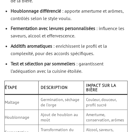
de la bière.
Houblonnage différencié
: apporte amertume et arômes,
contrôlés selon le style voulu.
Fermentation avec levures personnalisées
: influence les
saveurs, alcool et effervescence.
Additifs aromatiques
: enrichissent le profil et la
complexité, pour des accords spécifiques.
Test et sélection par sommeliers
: garantissent
l’adéquation avec la cuisine étoilée.
IMPACT SUR LA
ÉTAPE
DESCRIPTION
BIÈRE
Germination, séchage
Couleur, douceur,
Maltage
de l’orge
profil sucré
Ajout de houblon au
Amertume,
Houblonnage
moût
conservation, arômes
Transformation du
Alcool, saveurs,