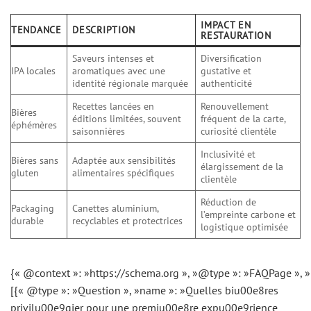
IMPACT EN
TENDANCE
DESCRIPTION
RESTAURATION
Saveurs intenses et
Diversification
IPA locales
aromatiques avec une
gustative et
identité régionale marquée
authenticité
Recettes lancées en
Renouvellement
Bières
éditions limitées, souvent
fréquent de la carte,
éphémères
saisonnières
curiosité clientèle
Inclusivité et
Bières sans
Adaptée aux sensibilités
élargissement de la
gluten
alimentaires spécifiques
clientèle
Réduction de
Packaging
Canettes aluminium,
l’empreinte carbone et
durable
recyclables et protectrices
logistique optimisée
{« @context »: »https://schema.org », »@type »: »FAQPage », »
[{« @type »: »Question », »name »: »Quelles biu00e8res
privilu00e9gier pour une premiu00e8re expu00e9rience