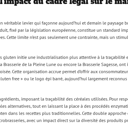
l’impact du cadre légal sur le m
n véritable levier qui façonne aujourd’hui et demain le paysage b
uit, fixé par la législation européenne, constitue un standard imp
iées. Cette limite n’est pas seulement une contrainte, mais un stim
gluten initie une industrialisation plus attentive à la traçabilité e
la Brasserie de la Pleine Lune ou encore la Brasserie Sagesse, ont 
oisée. Cette organisation accrue permet d’offrir aux consommateu
 gluten free » ou le logo épi barré, aujourd’hui largement reconnus
ngrédients, imposant la traçabilité des céréales utilisées. Pour resp
les alternatives, tout en laissant la place à des procédés enzyma
ten dans les recettes plus traditionnelles. Cette double approche
crobrasseries, avec un impact direct sur la diversité des produits p