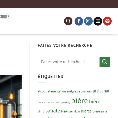
SOIRES
FAITES VOTRE RECHERCHE
ÉTIQUETTES
artisanat
alcool
alimentation
analyse de données
bière
bière
bars à bières
beer pairing
artisanale
bières
bière sans
bière premium