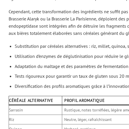
Cependant, cette transformation des ingrédients ne suffit pas 
Brasserie Alaryk ou la Brasserie La Parisienne, déploient des
endopeptidase sont intégrées afin de détruire les fragments d
aux bières totalement élaborées sans céréales générant du glu
Substitution par céréales alternatives : riz, millet, quinoa, 
Utilisation d’enzymes de déglutinisation pour réduire le g
Adaptation du maltage et des paramètres de fermentation
Tests rigoureux pour garantir un taux de gluten sous 20 
Diversification des profils aromatiques grâce à l’innovatio
CÉRÉALE ALTERNATIVE
PROFIL AROMATIQUE
Sarrasin
Rustique, notes torréfiées, légère a
Riz
Neutre, léger, rafraîchissant
Quinoa
Herbacé, exotique