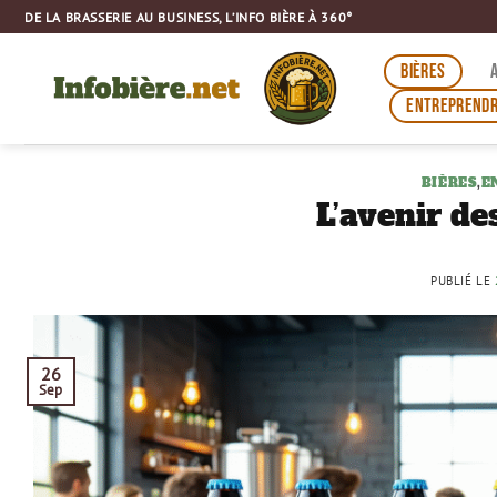
Passer
DE LA BRASSERIE AU BUSINESS, L’INFO BIÈRE À 360°
au
contenu
BIÈRES
ENTREPRENDR
BIÈRES
,
E
L’avenir de
PUBLIÉ LE
26
Sep