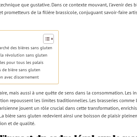
technique que gustative. Dans ce contexte mouvant, l’avenir des b
 prometteurs de la filière brassicole, conjuguant savoir-faire arti
arché des bières sans gluten
 la révolution sans gluten
les pour tous les palais
 de bière sans gluten
ten avec discernement
re, mais aussi à une quête de sens dans la consommation. Les i
tion repoussent les limites traditionnelles. Les brasseries comme 
risienne jouent un rôle crucial dans cette transformation, enrichiss
La bière sans gluten redevient ainsi une boisson de plaisir plein
on et de qualité.