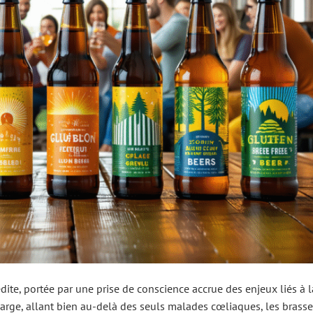
ite, portée par une prise de conscience accrue des enjeux liés à l
 large, allant bien au-delà des seuls malades cœliaques, les brass