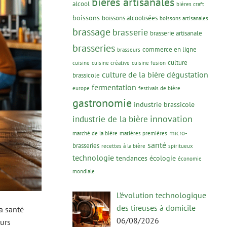
bières artisanales
alcool
bières craft
boissons
boissons alcoolisées
boissons artisanales
brassage
brasserie
brasserie artisanale
brasseries
commerce en ligne
brasseurs
culture
cuisine
cuisine créative
cuisine fusion
culture de la bière
dégustation
brassicole
fermentation
europe
festivals de bière
gastronomie
industrie brassicole
innovation
industrie de la bière
micro-
marché de la bière
matières premières
santé
brasseries
recettes à la bière
spiritueux
technologie
tendances
écologie
économie
mondiale
L’évolution technologique
des tireuses à domicile
a santé
06/08/2026
eurs