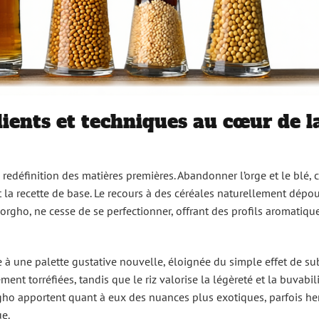
dients et techniques au cœur de l
 redéfinition des matières premières. Abandonner l’orge et le blé, 
t la recette de base. Le recours à des céréales naturellement dépo
e sorgho, ne cesse de se perfectionner, offrant des profils aromatiqu
te à une palette gustative nouvelle, éloignée du simple effet de sub
ent torréfiées, tandis que le riz valorise la légèreté et la buvabili
rgho apportent quant à eux des nuances plus exotiques, parfois h
ue.