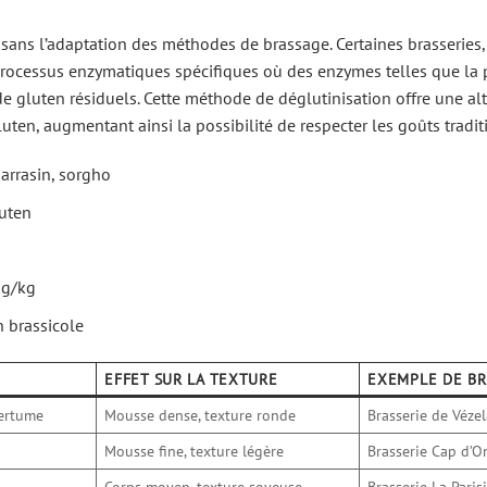
sans l’adaptation des méthodes de brassage. Certaines brasseries, 
 processus enzymatiques spécifiques où des enzymes telles que la 
e gluten résiduels. Cette méthode de déglutinisation offre une al
ten, augmentant ainsi la possibilité de respecter les goûts tradit
sarrasin, sorgho
luten
mg/kg
n brassicole
EFFET SUR LA TEXTURE
EXEMPLE DE BR
mertume
Mousse dense, texture ronde
Brasserie de Véze
Mousse fine, texture légère
Brasserie Cap d’O
Corps moyen, texture soyeuse
Brasserie La Paris