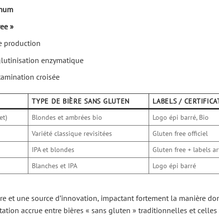
imum
ree »
de production
glutinisation enzymatique
tamination croisée
TYPE DE BIÈRE SANS GLUTEN
LABELS / CERTIFIC
et)
Blondes et ambrées bio
Logo épi barré, Bio
Variété classique revisitées
Gluten free officiel
IPA et blondes
Gluten free + labels a
Blanches et IPA
Logo épi barré
ire et une source d’innovation, impactant fortement la manière don
tion accrue entre bières « sans gluten » traditionnelles et celles 