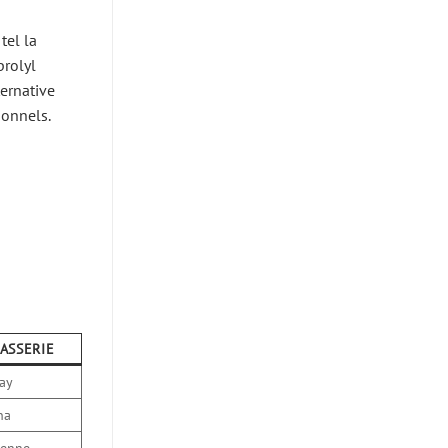
tel la
prolyl
ternative
ionnels.
ASSERIE
lay
na
ienne