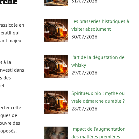
arché
31/07/2026
Les brasseries historiques à
rassicole en
visiter absolument
ératif qui
30/07/2026
ulant majeur
L’art de la dégustation de
t à la
whisky
investi dans
29/07/2026
rs des
 et
Spiritueux bio : mythe ou
vraie démarche durable ?
ecter cette
28/07/2026
tiques de
 ouvre des
Impact de l’augmentation
roposés.
des matières premières