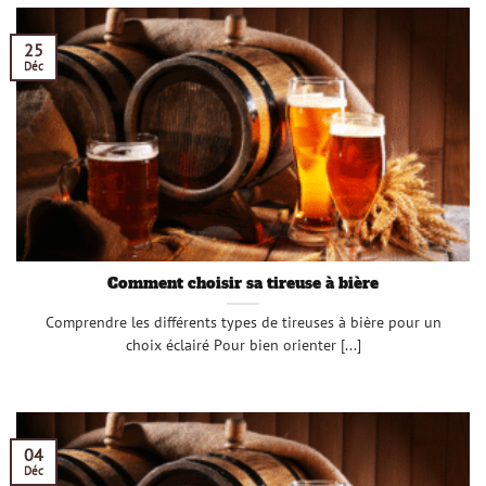
25
Déc
Comment choisir sa tireuse à bière
Comprendre les différents types de tireuses à bière pour un
choix éclairé Pour bien orienter [...]
04
Déc