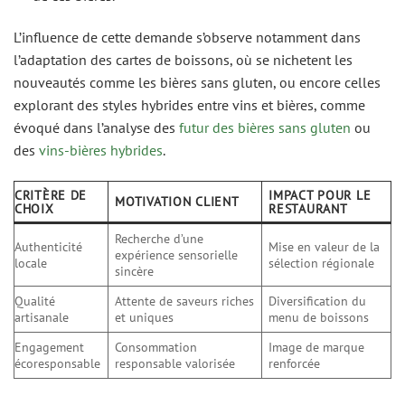
L’influence de cette demande s’observe notamment dans
l’adaptation des cartes de boissons, où se nichetent les
nouveautés comme les bières sans gluten, ou encore celles
explorant des styles hybrides entre vins et bières, comme
évoqué dans l’analyse des
futur des bières sans gluten
ou
des
vins-bières hybrides
.
CRITÈRE DE
IMPACT POUR LE
MOTIVATION CLIENT
CHOIX
RESTAURANT
Recherche d’une
Authenticité
Mise en valeur de la
expérience sensorielle
locale
sélection régionale
sincère
Qualité
Attente de saveurs riches
Diversification du
artisanale
et uniques
menu de boissons
Engagement
Consommation
Image de marque
écoresponsable
responsable valorisée
renforcée