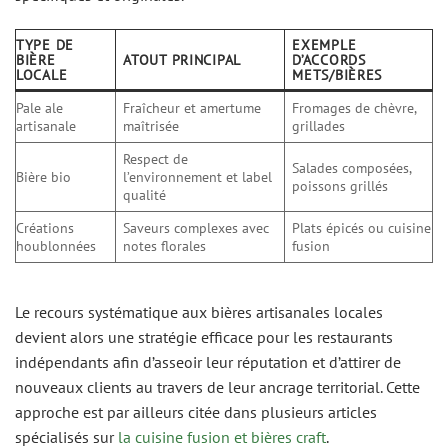
TYPE DE
EXEMPLE
BIÈRE
ATOUT PRINCIPAL
D’ACCORDS
LOCALE
METS/BIÈRES
Pale ale
Fraîcheur et amertume
Fromages de chèvre,
artisanale
maîtrisée
grillades
Respect de
Salades composées,
Bière bio
l’environnement et label
poissons grillés
qualité
Créations
Saveurs complexes avec
Plats épicés ou cuisine
houblonnées
notes florales
fusion
Le recours systématique aux bières artisanales locales
devient alors une stratégie efficace pour les restaurants
indépendants afin d’asseoir leur réputation et d’attirer de
nouveaux clients au travers de leur ancrage territorial. Cette
approche est par ailleurs citée dans plusieurs articles
spécialisés sur
la cuisine fusion et bières craft
.