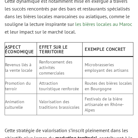
Cette dynamique est notamment mise en exergue à travers
les succès rencontrés par des bars et restaurants spécialisés
dans les bières locales marocaines ou asiatiques, comme le
souligne la lecture inspirante sur
les bières locales au Maroc
et leur impact sur le marché local.
ASPECT
EFFET SUR LE
EXEMPLE CONCRET
ÉCONOMIQUE
TERRITOIRE
Renforcement des
Revenus liés à
Microbrasseries
activités
la vente locale
employant des artisans
commerciales
Promotion du
Attraction
Routes des bières locales
terroir
touristique renforcée
en Bourgogne
Festivals de la bière
Animation
Valorisation des
artisanale en Rhône-
culturelle
traditions brassicoles
Alpes
Cette stratégie de valorisation s’inscrit pleinement dans les
objectifs plus larges du
marketing territorial
, contribuant à la