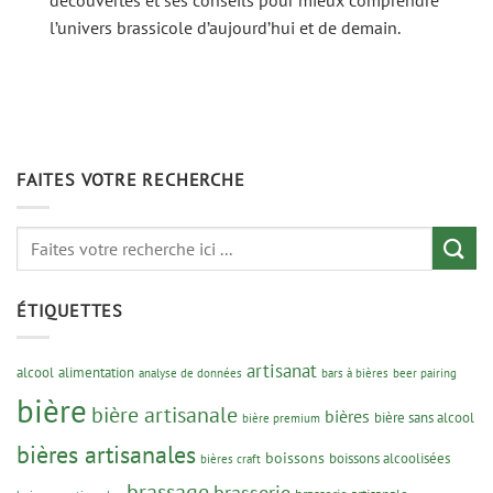
découvertes et ses conseils pour mieux comprendre
l’univers brassicole d’aujourd’hui et de demain.
FAITES VOTRE RECHERCHE
ÉTIQUETTES
artisanat
alcool
alimentation
analyse de données
bars à bières
beer pairing
bière
bière artisanale
bières
bière sans alcool
bière premium
bières artisanales
boissons
boissons alcoolisées
bières craft
brassage
brasserie