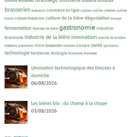
brasserie artisanale
boissons artisanales
brasseries
commerce en ligne
brasseurs
cuisine
cuisine créative
cuisine
culture de la bière
dégustation
culture brassicole
fusion
europe
gastronomie
fermentation
industrie
festivals de bière
innovation
industrie de la bière
brassicole
marché de la bière
santé
micro-brasseries
matières premières
recettes à la bière
spiritueux
technologie
tendances
écologie
économie mondiale
L’évolution technologique des tireuses à
domicile
06/08/2026
Les bières bio : du champ à la chope
03/08/2026