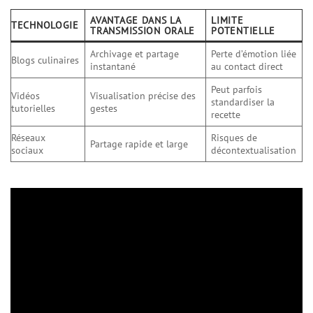
AVANTAGE DANS LA
LIMITE
TECHNOLOGIE
TRANSMISSION ORALE
POTENTIELLE
Archivage et partage
Perte d’émotion liée
Blogs culinaires
instantané
au contact direct
Peut parfois
Vidéos
Visualisation précise des
standardiser la
tutorielles
gestes
recette
Réseaux
Risques de
Partage rapide et large
sociaux
décontextualisation