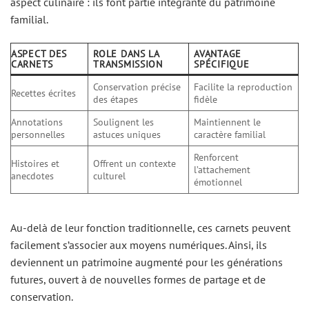
aspect culinaire : ils font partie intégrante du patrimoine
familial.
ASPECT DES
ROLE DANS LA
AVANTAGE
CARNETS
TRANSMISSION
SPÉCIFIQUE
Conservation précise
Facilite la reproduction
Recettes écrites
des étapes
fidèle
Annotations
Soulignent les
Maintiennent le
personnelles
astuces uniques
caractère familial
Renforcent
Histoires et
Offrent un contexte
l’attachement
anecdotes
culturel
émotionnel
Au-delà de leur fonction traditionnelle, ces carnets peuvent
facilement s’associer aux moyens numériques. Ainsi, ils
deviennent un patrimoine augmenté pour les générations
futures, ouvert à de nouvelles formes de partage et de
conservation.