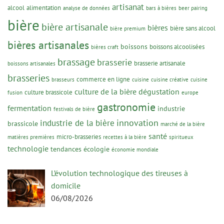
artisanat
alcool
alimentation
analyse de données
bars à bières
beer pairing
bière
bière artisanale
bières
bière sans alcool
bière premium
bières artisanales
boissons
boissons alcoolisées
bières craft
brassage
brasserie
brasserie artisanale
boissons artisanales
brasseries
commerce en ligne
brasseurs
cuisine
cuisine créative
cuisine
culture de la bière
dégustation
culture brassicole
fusion
europe
gastronomie
fermentation
industrie
festivals de bière
innovation
industrie de la bière
brassicole
marché de la bière
santé
micro-brasseries
matières premières
recettes à la bière
spiritueux
technologie
tendances
écologie
économie mondiale
L’évolution technologique des tireuses à
domicile
06/08/2026