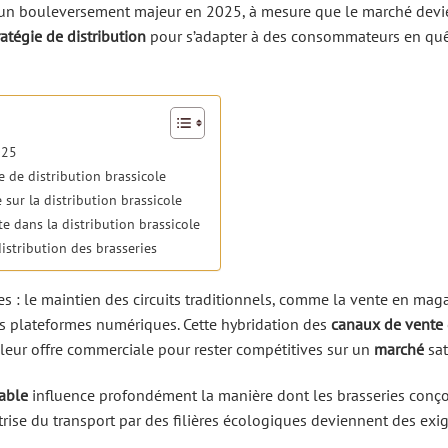
aît un bouleversement majeur en 2025, à mesure que le marché devi
ratégie de distribution
pour s’adapter à des consommateurs en qu
025
 de distribution brassicole
sur la distribution brassicole
e dans la distribution brassicole
istribution des brasseries
es : le maintien des circuits traditionnels, comme la vente en mag
 les plateformes numériques. Cette hybridation des
canaux de vente
 leur offre commerciale pour rester compétitives sur un
marché
sat
able
influence profondément la manière dont les brasseries conço
trise du transport par des filières écologiques deviennent des exi