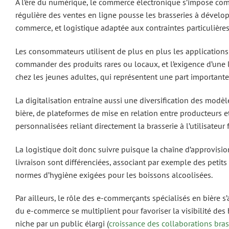
À l’ère du numérique, le commerce électronique s’impose co
régulière des ventes en ligne pousse les brasseries à dévelop
commerce, et logistique adaptée aux contraintes particulières
Les consommateurs utilisent de plus en plus les applications
commander des produits rares ou locaux, et l’exigence d’une l
chez les jeunes adultes, qui représentent une part importante
La digitalisation entraîne aussi une diversification des mod
bière, de plateformes de mise en relation entre producteur
personnalisées reliant directement la brasserie à l’utilisateur f
La logistique doit donc suivre puisque la chaîne d’approvisio
livraison sont différenciées, associant par exemple des petits
normes d’hygiène exigées pour les boissons alcoolisées.
Par ailleurs, le rôle des e-commerçants spécialisés en bière s’
du e-commerce se multiplient pour favoriser la visibilité des 
niche par un public élargi (
croissance des collaborations br