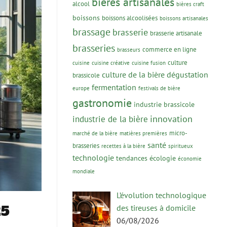
bières artisanales
alcool
bières craft
boissons
boissons alcoolisées
boissons artisanales
brassage
brasserie
brasserie artisanale
brasseries
commerce en ligne
brasseurs
culture
cuisine
cuisine créative
cuisine fusion
culture de la bière
dégustation
brassicole
fermentation
europe
festivals de bière
gastronomie
industrie brassicole
innovation
industrie de la bière
micro-
marché de la bière
matières premières
santé
brasseries
recettes à la bière
spiritueux
technologie
tendances
écologie
économie
mondiale
L’évolution technologique
25
des tireuses à domicile
06/08/2026