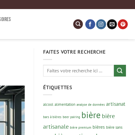
SOIRES
FAITES VOTRE RECHERCHE
ÉTIQUETTES
artisanat
alcool
alimentation
analyse de données
bière
bière
bars à bières
beer pairing
artisanale
bières
bière sans
bière premium