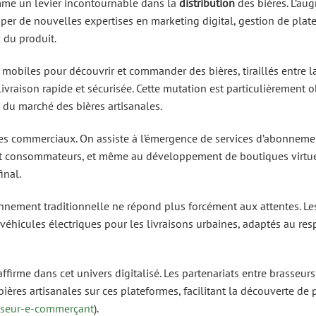
mme un levier incontournable dans la
distribution
des bières. L’au
per de nouvelles expertises en marketing digital, gestion de plat
 du produit.
 mobiles pour découvrir et commander des bières, tiraillés entre l
ivraison rapide et sécurisée. Cette mutation est particulièrement 
 du marché des bières artisanales.
èles commerciaux. On assiste à l’émergence de services d’abonneme
s et consommateurs, et même au développement de boutiques virtu
inal.
nnement traditionnelle ne répond plus forcément aux attentes. Les
 véhicules électriques pour les livraisons urbaines, adaptés au res
affirme dans cet univers digitalisé. Les partenariats entre brasseurs
bières artisanales sur ces plateformes, facilitant la découverte de 
asseur-e-commerçant
).