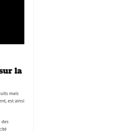
sur la
duits mais
t, est ainsi
e des
cité