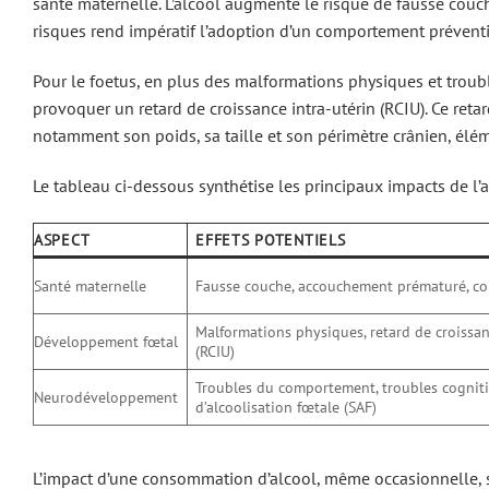
santé maternelle. L’alcool augmente le risque de fausse cou
risques rend impératif l’adoption d’un comportement préventif
Pour le foetus, en plus des malformations physiques et tr
provoquer un retard de croissance intra-utérin (RCIU). Ce reta
notamment son poids, sa taille et son périmètre crânien, él
Le tableau ci-dessous synthétise les principaux impacts de l’al
ASPECT
EFFETS POTENTIELS
Santé maternelle
Fausse couche, accouchement prématuré, co
Malformations physiques, retard de croissan
Développement fœtal
(RCIU)
Troubles du comportement, troubles cogniti
Neurodéveloppement
d’alcoolisation fœtale (SAF)
L’impact d’une consommation d’alcool, même occasionnelle, 