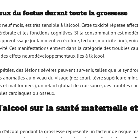
veux du foetus durant toute la grossesse
euf mois, est très sensible à l’alcool. Cette toxicité répétée affec
érébrale et les fonctions cognitives. Si la consommation est modér
prentissage (notamment en écriture, lecture, motricité fine), voir
ité. Ces manifestations entrent dans la catégorie des troubles ca
 des effets neurodéveloppementaux liés à l’alcool.
étées, des lésions sévères peuvent survenir, telles que le syndr
es anomalies au niveau du visage (nez court, lèvre supérieure min
ses et mal formées), un retard global de croissance, des troubles cog
bles cardiaques ou osseux.
alcool sur la santé maternelle et
 d’alcool pendant la grossesse représente un facteur de risque ma