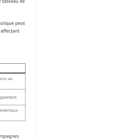
e tableau de
oolique peut
 affectant
ions au
loppement
rtementaux
campagnes