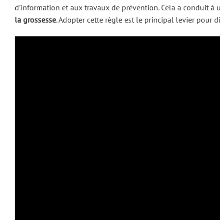
d’information et aux travaux de prévention. Cela a conduit à
la grossesse
. Adopter cette règle est le principal levier pour