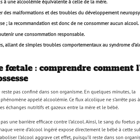
us à une alcoolémie équivalente à celle de la mère.
ner des malformations et des troubles du développement neurops
sesse ; la recommandation est donc de ne consommer aucun alcool.
 soutenir une consommation responsable.
riés, allant de simples troubles comportementaux au syndrome d’al
e fœtale : comprendre comment l’
ossesse
 reste pas confiné dans son organisme. En quelques minutes, la
n phénomène appelé alcoolémie. Ce flux alcolique ne s’arrête pas à
les échanges nutritifs et gazeux entre la mère et le bébé.
pas une barrière efficace contre l’alcool. Ainsi, le sang du foetus 
chaque verre d’alcool ingéré expose directement le bébé à cette s
boliser l’alcool aggrave cet effet, puisqu’il reste dans son organ