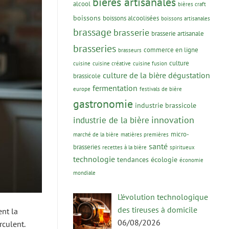
bières artisanales
alcool
bières craft
boissons
boissons alcoolisées
boissons artisanales
brassage
brasserie
brasserie artisanale
brasseries
commerce en ligne
brasseurs
culture
cuisine
cuisine créative
cuisine fusion
culture de la bière
dégustation
brassicole
fermentation
europe
festivals de bière
gastronomie
industrie brassicole
innovation
industrie de la bière
micro-
marché de la bière
matières premières
santé
brasseries
recettes à la bière
spiritueux
technologie
tendances
écologie
économie
mondiale
L’évolution technologique
des tireuses à domicile
ent la
06/08/2026
rculent.