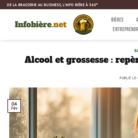
Passer
DE LA BRASSERIE AU BUSINESS, L’INFO BIÈRE À 360°
au
contenu
BIÈRES
ENTREPRENDR
S
Alcool et grossesse : repè
PUBLIÉ LE
04
Fév