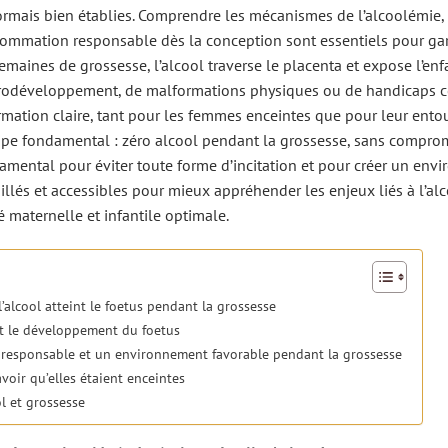
rmais bien établies. Comprendre les mécanismes de l’alcoolémie, l
ommation responsable dès la conception sont essentiels pour gar
semaines de grossesse, l’alcool traverse le placenta et expose l’enf
 neurodéveloppement, de malformations physiques ou de handicaps co
rmation claire, tant pour les femmes enceintes que pour leur ento
ncipe fondamental : zéro alcool pendant la grossesse, sans compro
ndamental pour éviter toute forme d’incitation et pour créer un en
llés et accessibles pour mieux appréhender les enjeux liés à l’alc
 maternelle et infantile optimale.
alcool atteint le foetus pendant la grossesse
et le développement du foetus
esponsable et un environnement favorable pendant la grossesse
oir qu’elles étaient enceintes
l et grossesse