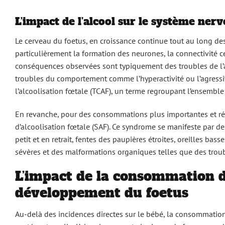
L’impact de l’alcool sur le système ner
Le cerveau du foetus, en croissance continue tout au long des n
particulièrement la formation des neurones, la connectivité c
conséquences observées sont typiquement des troubles de l’ap
troubles du comportement comme l’hyperactivité ou l’agressiv
l’alcoolisation fœtale (TCAF), un terme regroupant l’ensemble
En revanche, pour des consommations plus importantes et rép
d’alcoolisation fœtale (SAF). Ce syndrome se manifeste par d
petit et en retrait, fentes des paupières étroites, oreilles bas
sévères et des malformations organiques telles que des trou
L’impact de la consommation d’
développement du foetus
Au-delà des incidences directes sur le bébé, la consommation