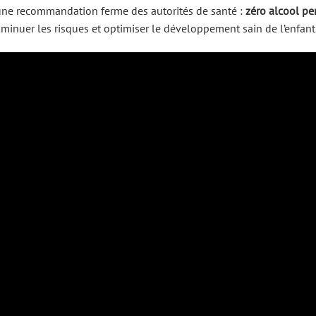
 une recommandation ferme des autorités de santé :
zéro alcool pe
 diminuer les risques et optimiser le développement sain de l’enfant