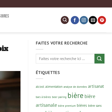
SOIRES
FAITES VOTRE RECHERCHE
oix
ÉTIQUETTES
artisanat
alcool
alimentation
analyse de données
bière
bière
bars à bières
beer pairing
artisanale
bières
bière sans
bière premium