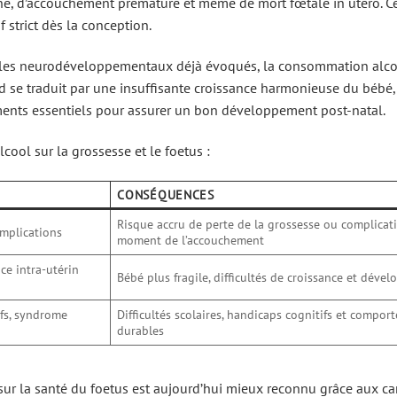
che, d’accouchement prématuré et même de mort fœtale in utero. C
 strict dès la conception.
oubles neurodéveloppementaux déjà évoqués, la consommation alc
rd se traduit par une insuffisante croissance harmonieuse du bébé,
éments essentiels pour assurer un bon développement post-natal.
cool sur la grossesse et le foetus :
CONSÉQUENCES
Risque accru de perte de la grossesse ou complicat
mplications
moment de l’accouchement
ce intra-utérin
Bébé plus fragile, difficultés de croissance et déve
fs, syndrome
Difficultés scolaires, handicaps cognitifs et compo
durables
sur la santé du foetus est aujourd’hui mieux reconnu grâce aux 