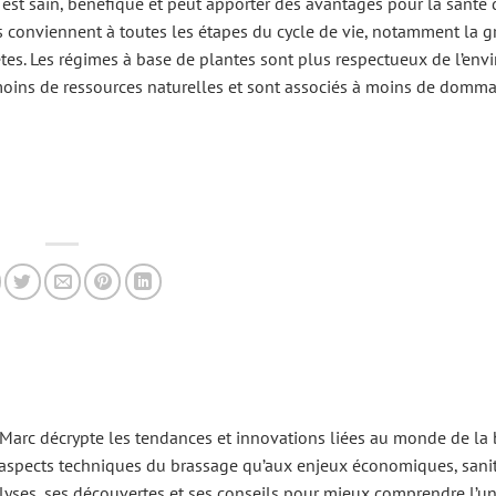
é est sain, bénéfique et peut apporter des avantages pour la santé 
s conviennent à toutes les étapes du cycle de vie, notamment la g
thlètes. Les régimes à base de plantes sont plus respectueux de l’en
nt moins de ressources naturelles et sont associés à moins de domm
 Marc décrypte les tendances et innovations liées au monde de la b
 aspects techniques du brassage qu’aux enjeux économiques, sanit
 analyses, ses découvertes et ses conseils pour mieux comprendre l’u