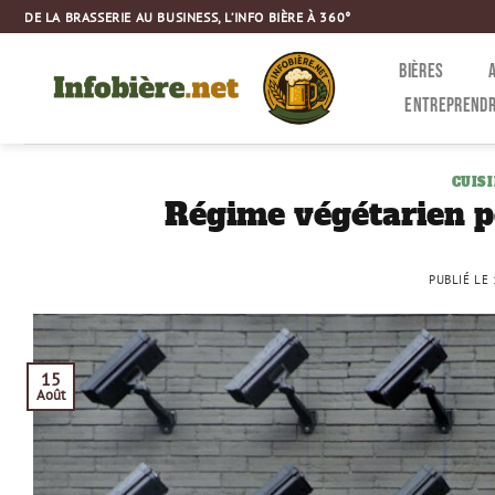
Passer
DE LA BRASSERIE AU BUSINESS, L’INFO BIÈRE À 360°
au
contenu
BIÈRES
ENTREPRENDR
CUIS
Régime végétarien pou
PUBLIÉ LE
15
Août