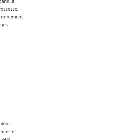
dans la
rossesse,
vironnement
ages
ière.
aires et
nivers