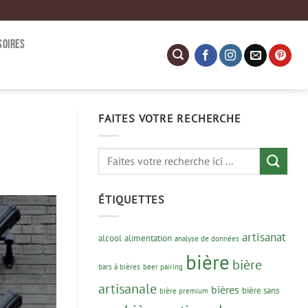
SOIRES
FAITES VOTRE RECHERCHE
ÉTIQUETTES
artisanat
alcool
alimentation
analyse de données
bière
bière
bars à bières
beer pairing
artisanale
bières
bière sans
bière premium