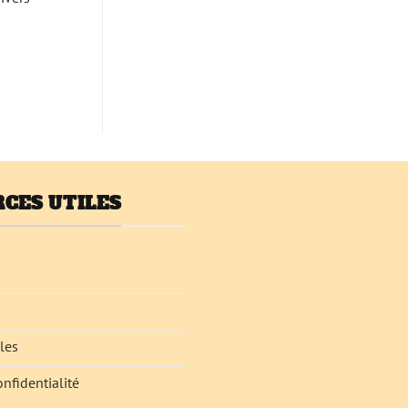
CES UTILES
les
onfidentialité