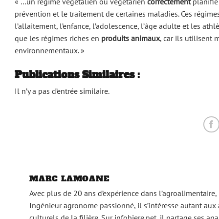
« …un régime végétalien ou végétarien
correctement
planifi
prévention et le traitement de certaines maladies. Ces régime
l’allaitement, l’enfance, l’adolescence, l’âge adulte et les a
que les régimes riches en
produits animaux
, car ils utilise
environnementaux. »
Publications Similaires :
Il n’y a pas d’entrée similaire.
MARC LAMOANE
Avec plus de 20 ans d’expérience dans l’agroalimentaire,
Ingénieur agronome passionné, il s’intéresse autant aux
culturels de la filière. Sur infobiere.net, il partage ses