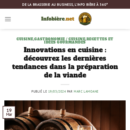
Passer
DE LA BRASSERIE AU BUSINESS, L’INFO BIÈRE À 360°
au
contenu
CUISINE
,
GASTRONOMIE / CUISINE
,
RECETTES ET
IDÉES GOURMANDES
Innovations en cuisine :
découvrez les dernières
tendances dans la préparation
de la viande
PUBLIÉ LE
19/03/2024
PAR
MARC LAMOANE
19
Mar