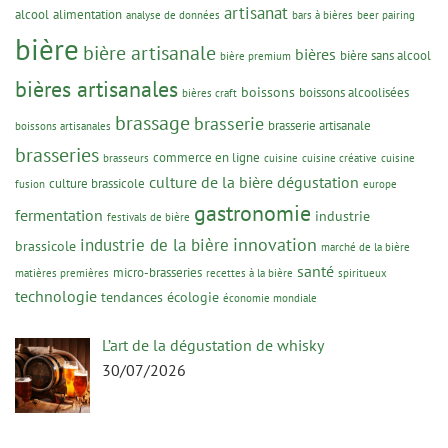
artisanat
alcool
alimentation
analyse de données
bars à bières
beer pairing
bière
bière artisanale
bières
bière sans alcool
bière premium
bières artisanales
boissons
boissons alcoolisées
bières craft
brassage
brasserie
brasserie artisanale
boissons artisanales
brasseries
commerce en ligne
brasseurs
cuisine
cuisine créative
cuisine
culture de la bière
dégustation
culture brassicole
fusion
europe
gastronomie
fermentation
industrie
festivals de bière
innovation
industrie de la bière
brassicole
marché de la bière
santé
micro-brasseries
matières premières
recettes à la bière
spiritueux
technologie
tendances
écologie
économie mondiale
L’art de la dégustation de whisky
30/07/2026