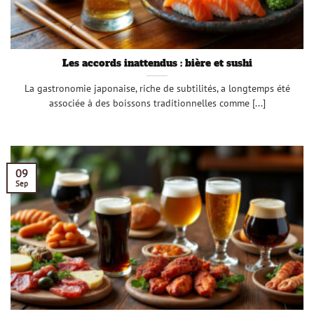
Les accords inattendus : bière et sushi
La gastronomie japonaise, riche de subtilités, a longtemps été
associée à des boissons traditionnelles comme [...]
09
Sep