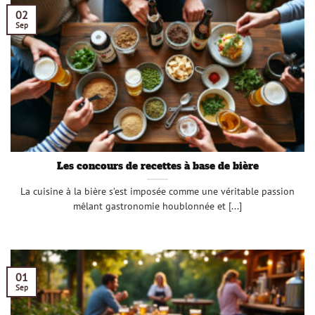
02
Sep
Les concours de recettes à base de bière
La cuisine à la bière s’est imposée comme une véritable passion
mêlant gastronomie houblonnée et [...]
01
Sep